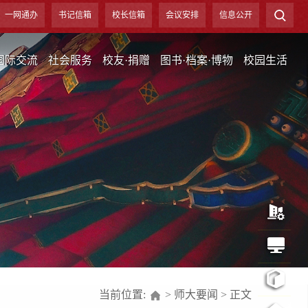
一网通办
书记信箱
校长信箱
会议安排
信息公开
国际交流
社会服务
校友·捐赠
图书·档案·博物
校园生活
当前位置:
>
师大要闻
>
正文