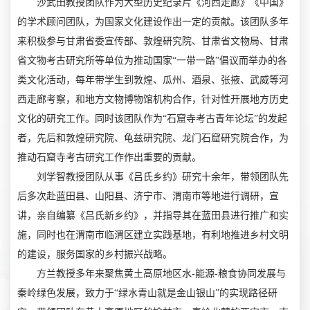
沙武田教授团队作为大型历史纪录片《河西走廊》《中国》
的学术顾问团队，为国家文化建设作出一定的贡献。该团队多年
来积极参与甘肃省委宣传部、敦煌研究院、甘肃省文物局、甘肃
省文物考古研究所等单位为推动国家“一带一路”倡议而举办的各
类文化活动，每年带学生到敦煌、瓜州、酒泉、张掖、武威等河
西走廊考察，和地方文物博物馆机构合作，针对性开展地方历史
文化的研究工作。同时该团队作为“石窟寺考古青年论坛”的发起
者，先后和敦煌研究院、龟兹研究院、龙门石窟研究院合作，为
推动石窟寺考古研究工作作出重要的贡献。
刘学智教授团队从事《吕氏乡约》研究十余年，带领团队先
后多次赴蓝田县、山阳县、济宁市、渭南市等地进行调研，宣
讲，亲自编纂《吕氏新乡约》，并指导其在蓝田县进行推广和实
施，同时也在渭南市临渭区建立实践基地，有利地推进乡村文明
的建设，服务国家的乡村振兴战略。
方兰教授多年来聚焦黄土高原地区水-能源-粮食协同发展与
秦岭绿色发展，致力于“绿水青山就是金山银山”的实现路径研